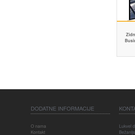
Zidn
Busi
DODATNE INFORMACIJE
KONT
O nama
Lukvel d
Kontakt
Bežanijs