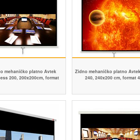
o mehaničko platno Avtek
Zidno mehaničko platno Avtek
ess 200, 200x200cm, format
240, 240x200 cm, format 4
16:10