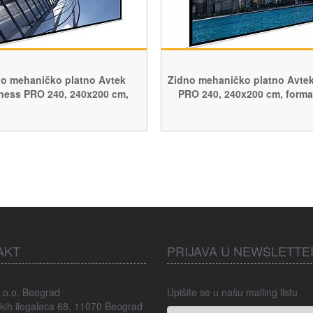
o mehaničko platno Avtek
Zidno mehaničko platno Avtek
ness PRO 240, 240x200 cm,
PRO 240, 240x200 cm, forma
format 16:10
AKT
PRIJAVA U NEWSLETTE
.o.o. Beograd
Upišite se u našu mailing listu
kih ilegalaca 68, 11070 Beograd