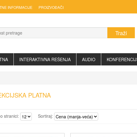
TNE INFORMACIJE
PROIZVOĐAČI
TNA
INTERAKTIVNA REŠENJA
AUDIO
KONFERENCIJ
KCIJSKA PLATNA
po stranici:
Sortiraj: