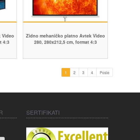
 Video
Zidno mehaničko platno Avtek Video
t 4:3
280, 280x212,5 cm, format 4:3
1
2
3
4
Posle
R
SERTIFIKATI