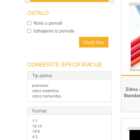
OSTALO
Novo u ponudi
Izdvajamo iz ponude
Obriši filter
ODABERITE SPECIFIKACIJE
Tip platna
prenosno
Zidno 
zidno električno
Standar
zidno mehaničko
Format
1:1
16:10
16:9
4:3