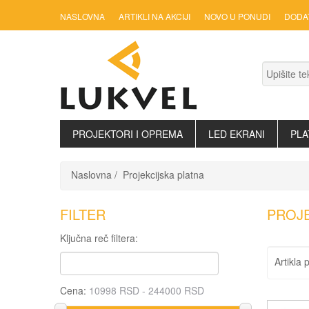
NASLOVNA
ARTIKLI NA AKCIJI
NOVO U PONUDI
DODA
PROJEKTORI I OPREMA
LED EKRANI
PLA
Naslovna
Projekcijska platna
FILTER
PROJE
Ključna reč filtera:
Artikla 
Cena: