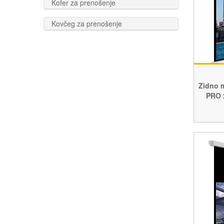
Kofer za prenošenje
Kovčeg za prenošenje
Zidno 
PRO 2