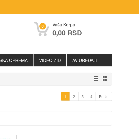
Vaša Korpa
0
0,00 RSD
SKA OPREMA
VIDEO ZID
AV UREĐAJI
1
2
3
4
Posle