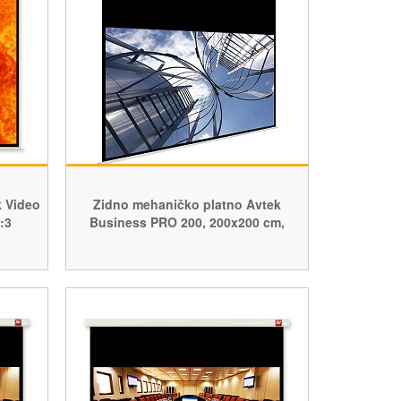
 Video
Zidno mehaničko platno Avtek
:3
Business PRO 200, 200x200 cm,
format 16:10