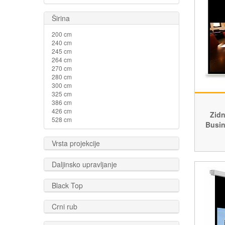
Širina
200 cm
240 cm
245 cm
264 cm
270 cm
280 cm
300 cm
325 cm
386 cm
426 cm
Zidn
528 cm
Busin
Vrsta projekcije
Daljinsko upravljanje
Black Top
Crni rub