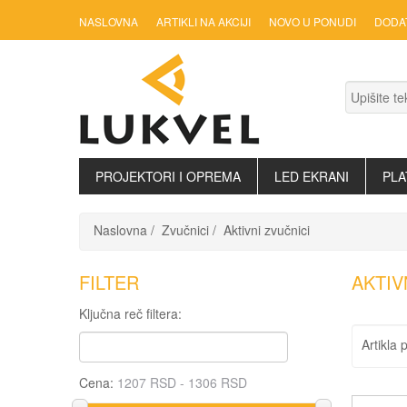
NASLOVNA
ARTIKLI NA AKCIJI
NOVO U PONUDI
DODA
PROJEKTORI I OPREMA
LED EKRANI
PLA
Naslovna
Zvučnici
Aktivni zvučnici
FILTER
AKTIV
Ključna reč filtera:
Artikla 
Cena: