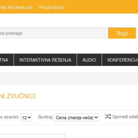
TNE INFORMACIJE
PROIZVOĐAČI
TNA
INTERAKTIVNA REŠENJA
AUDIO
KONFERENCIJ
NI ZVUČNICI
Uporedi oda
po stranici:
Sortiraj: