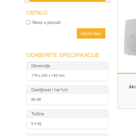
OSTALO
Novo u ponudi
Obriši filter
ODABERITE SPECIFIKACIJE
Dimenzije
178 x 240 x 193 mm
Akt
Osetljivost (1w/1m)
88 dB
Težina
5.4 kg