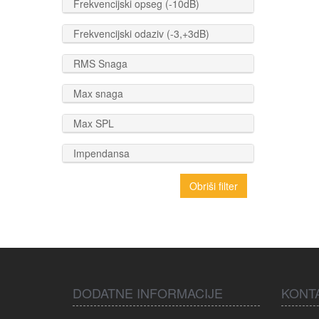
Frekvencijski opseg (-10dB)
Frekvencijski odaziv (-3,+3dB)
RMS Snaga
Max snaga
Max SPL
Impendansa
Obriši filter
DODATNE INFORMACIJE
KONT