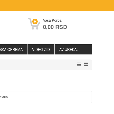
Vaša Korpa
0
0,00 RSD
SKA OPREMA
VIDEO ZID
AV UREĐAJI
brano